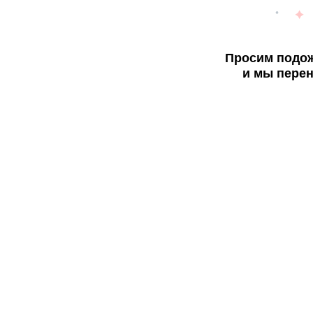
Просим подож
и мы перен